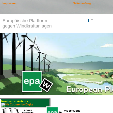
Impressum
Seitenanfang
Europäische Plattform
""
gegen Windkraftanlagen
Nombre de visiteurs
: