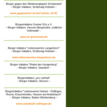
Bürger gegen den Windenergiepark Schulendorf
– Bürger-Initiative, Schleswig-Holstein –
www.gegenwind-sh.de/?article_id=41
Bürgerinitiative Greiner Eck e.V.
– Bürger-Initiative, Hessen Bergstraße, südlicher
Odenwald –
www.bi-greinereck.de
Bürger-Initiative "Lebenswertes Langenhorn"
– Bürger-Initiative, Schleswig-Holstein –
www.lebenswertes-langenhorn.de
Bürger-Initiative "Rettet den Hungerberg"
– Bürger-Initiative, Saarland –
Bürgerinitiative „pro Lahntal“
– Bürger-Initiative, Hessen –
Bürgerinitiative "Lebenswerte Heimat – Rulfingen,
Rosna, Krauchenwies, Hausen am Andelsbach“
– Bürger-Initiative, Baden-Württemberg –
www.windkraft-rulfingen.de