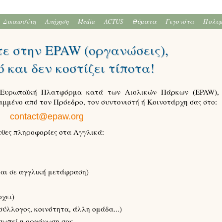
Δικαιοσύνη
Απήχηση
Media
ACTUS
Θύματα
Γεγονότα
Πολυ
ε στην EPAW (οργανώσεις),
ό και δεν κοστίζει τίποτα!
 Ευρωπαϊκή Πλατφόρμα κατά των Αιολικών Πάρκων (EPAW),
μμένο από τον Πρόεδρο, τον συντονιστή ή Κοινοτάρχη σας στο:
contact@epaw.org
υθες πληροφορίες στα Αγγλικά:
και σε αγγλική μετάφραση)
χει)
σύλλογος, κοινότητα, άλλη ομάδα...)
σωπεί η οργάνωση σας