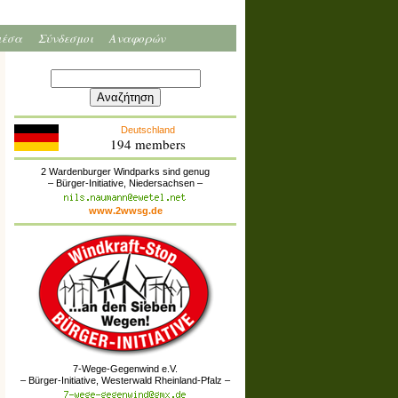
μέσα
Σύνδεσμοι
Αναφορών
Deutschland
194 members
2 Wardenburger Windparks sind genug
– Bürger-Initiative, Niedersachsen –
www.2wwsg.de
7-Wege-Gegenwind e.V.
– Bürger-Initiative, Westerwald Rheinland-Pfalz –