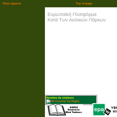
Ποιοι είμαστε
Top of page
Ευρωπαϊκή Πλατφόρμα
Κατά Των Αιολικών Πάρκων
Nombre de visiteurs
: