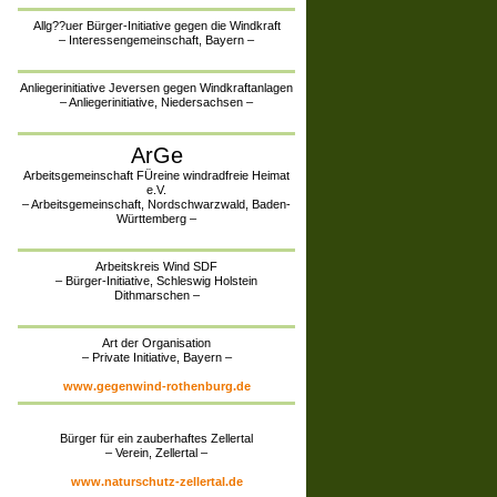
Allg??uer Bürger-Initiative gegen die Windkraft
– Interessengemeinschaft, Bayern –
Anliegerinitiative Jeversen gegen Windkraftanlagen
– Anliegerinitiative, Niedersachsen –
ArGe
Arbeitsgemeinschaft FÜreine windradfreie Heimat
e.V.
– Arbeitsgemeinschaft, Nordschwarzwald, Baden-
Württemberg –
Arbeitskreis Wind SDF
– Bürger-Initiative, Schleswig Holstein
Dithmarschen –
Art der Organisation
– Private Initiative, Bayern –
www.gegenwind-rothenburg.de
Bürger für ein zauberhaftes Zellertal
– Verein, Zellertal –
www.naturschutz-zellertal.de