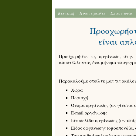
Κεντρική
Ποιοι είμαστε
Επικοινωνία
Προσχωρήστ
είναι απλ
Προσχωρήστε, ως οργάνωση, στην
αποστέλλοντας ένα μήνυμα υπογεγρα
Παρακαλούμε στείλτε μας τις ακόλο
Χώρα
Περιοχή
Όνομα οργάνωσης (αν γίνεται 
E-mail οργάνωσης
Ιστοσελίδα οργάνωσης (αν υπάρ
Είδος οργάνωσης (ομοσπονδία, 
Τον αριθμό πολιτών που εκπρο