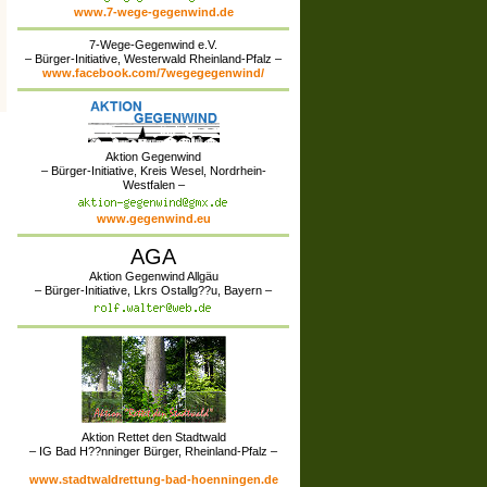
www.7-wege-gegenwind.de
7-Wege-Gegenwind e.V.
– Bürger-Initiative, Westerwald Rheinland-Pfalz –
www.facebook.com/7wegegegenwind/
Aktion Gegenwind
– Bürger-Initiative, Kreis Wesel, Nordrhein-
Westfalen –
www.gegenwind.eu
AGA
Aktion Gegenwind Allgäu
– Bürger-Initiative, Lkrs Ostallg??u, Bayern –
Aktion Rettet den Stadtwald
– IG Bad H??nninger Bürger, Rheinland-Pfalz –
www.stadtwaldrettung-bad-hoenningen.de