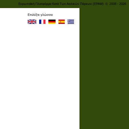
Ευρωπαϊκή Πλατφόρμα Κατά Των Αιολικών Πάρκων (EPAW) © 2008 - 2026
Επιλέξτε γλώσσα: