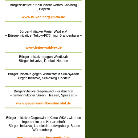
Bürgerinitiative für ein lebenswertes Kohlberg
, Bayern
www.bi-kohlberg.jimdo.de
Bürger-Initiative Freier Wald e.V.
– Bürger-Initiative, Teltow-Fl??ming, Brandenburg –
www.freier-wald-ev.de
Bürger-Initiative gegen Windkraft
– Bürger-Initiative, Runkel, Hessen –
Bürger-Initiative gegen Windkraft in Sch?�lldorf
– Bürger-Initiative, Schleswig-Holstein –
Bürgerinitiative Gegenwind Flörsbachtal
– gemeinnütziger Verein, Hessen, Spessart –
www.gegenwind-floersbachtal.de
Bürger-Initiative Gegenwind (Keine WKA zwischen
Ingersheim und Husarenhof)
– Bürger-Initiative, Landkreis Ludwigsburg, Baden-
Württemberg –
www.gegenwind-husarenhof.de