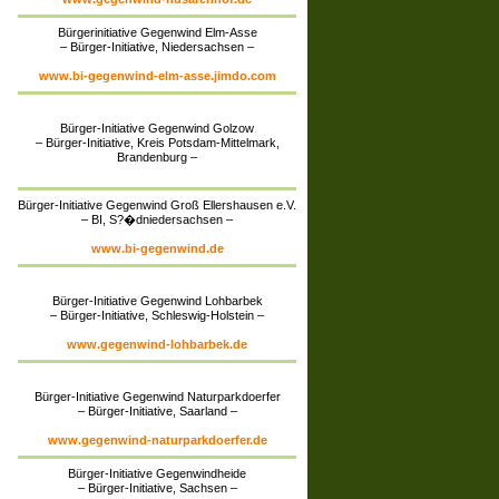
Bürgerinitiative Gegenwind Elm-Asse
– Bürger-Initiative, Niedersachsen –
www.bi-gegenwind-elm-asse.jimdo.com
Bürger-Initiative Gegenwind Golzow
– Bürger-Initiative, Kreis Potsdam-Mittelmark,
Brandenburg –
Bürger-Initiative Gegenwind Groß Ellershausen e.V.
– BI, S?�dniedersachsen –
www.bi-gegenwind.de
Bürger-Initiative Gegenwind Lohbarbek
– Bürger-Initiative, Schleswig-Holstein –
www.gegenwind-lohbarbek.de
Bürger-Initiative Gegenwind Naturparkdoerfer
– Bürger-Initiative, Saarland –
www.gegenwind-naturparkdoerfer.de
Bürger-Initiative Gegenwindheide
– Bürger-Initiative, Sachsen –