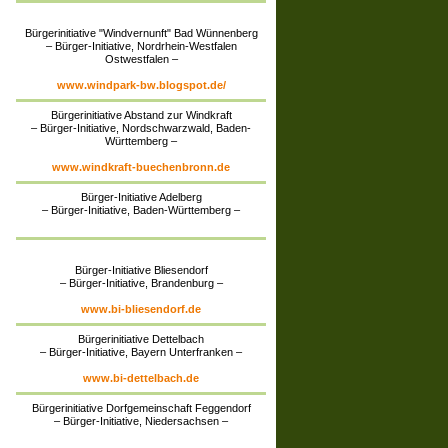
Bürgerinitiative "Windvernunft" Bad Wünnenberg
– Bürger-Initiative, Nordrhein-Westfalen
Ostwestfalen –
www.windpark-bw.blogspot.de/
Bürgerinitiative Abstand zur Windkraft
– Bürger-Initiative, Nordschwarzwald, Baden-
Württemberg –
www.windkraft-buechenbronn.de
Bürger-Initiative Adelberg
– Bürger-Initiative, Baden-Württemberg –
Bürger-Initiative Bliesendorf
– Bürger-Initiative, Brandenburg –
www.bi-bliesendorf.de
Bürgerinitiative Dettelbach
– Bürger-Initiative, Bayern Unterfranken –
www.bi-dettelbach.de
Bürgerinitiative Dorfgemeinschaft Feggendorf
– Bürger-Initiative, Niedersachsen –