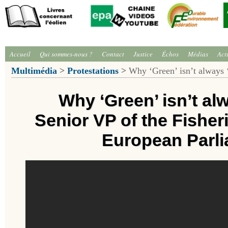
Accueil
Qui sommes-nous ?
Contact
Justice
Échos
Médias
Act
Multimédia
>
Protestations
>
Why ‘Green’ isn’t always
Why ‘Green’ isn’t al
Senior VP of the Fishe
European Parl