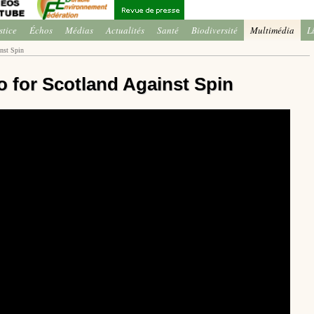
stice
Échos
Médias
Actualités
Santé
Biodiversité
Multimédia
L
nst Spin
 for Scotland Against Spin