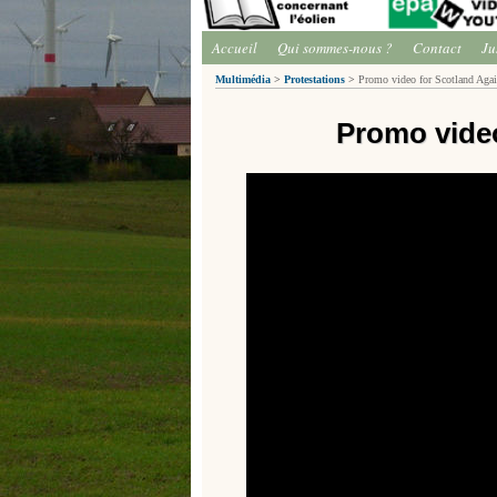
Accueil
Qui sommes-nous ?
Contact
Ju
Multimédia
>
Protestations
>
Promo video for Scotland Agai
Promo video