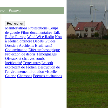
iens
Pétitions