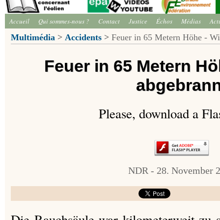
Accueil
Qui sommes-nous ?
Contact
Justice
Échos
Médias
Act
Multimédia
>
Accidents
>
Feuer in 65 Metern Höhe - Wi
Feuer in 65 Metern Hö
abgebrann
Please, download a Fla
NDR - 28. November 
Die Rauchsäule war kilometerweit zu s