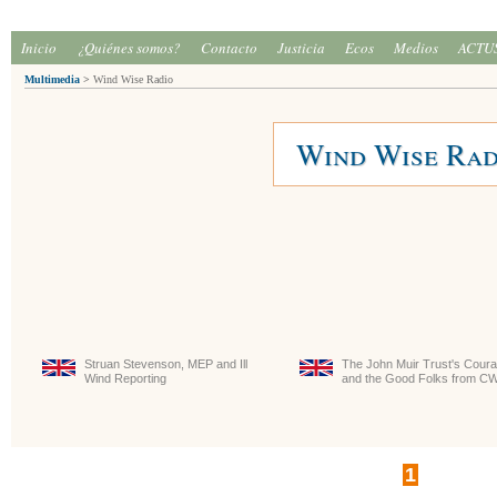
Inicio
¿Quiénes somos?
Contacto
Justicia
Ecos
Medios
ACTU
Multimedia
>
Wind Wise Radio
Wind Wise Rad
Struan Stevenson, MEP and Ill
The John Muir Trust's Cour
Wind Reporting
and the Good Folks from C
1