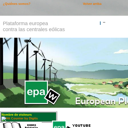
¿Quiénes somos?
Volver arriba
Plataforma europea
""
contra las centrales eólicas
Nombre de visiteurs
: