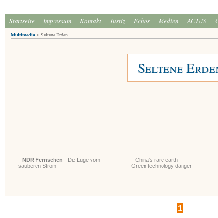
Startseite
Impressum
Kontakt
Justiz
Echos
Medien
ACTUS
Multimedia
>
Seltene Erden
Seltene Erde
NDR Fernsehen
- Die Lüge vom
China's rare earth
sauberen Strom
Green technology danger
1