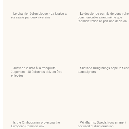
Le chantier éolien bloqué - La justice a
Le dossier de permis de construire
été saisie par deux riverains
communicable avant même que
l’administration ait pris une décision
Justice : le droit à la tranquillité -
Shetland ruling brings hope to Scot
Jugement : 10 éoliennes doivent être
campaigners
enlevées
Is the Ombudsman protecting the
Windfarms: Swedish government
European Commission?
accused of disinformation