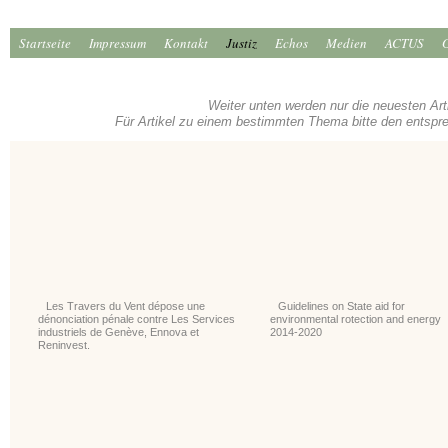
Startseite
Impressum
Kontakt
Justiz
Echos
Medien
ACTUS
Weiter unten werden nur die neuesten Art
Für Artikel zu einem bestimmten Thema bitte den entsp
Les Travers du Vent dépose une
Guidelines on State aid for
dénonciation pénale contre Les Services
environmental rotection and energy
industriels de Genève, Ennova et
2014-2020
Reninvest.