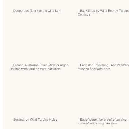
Dangerous flight into the wind farm
Bat Killings by Wind Energy Turbin
Continue
France: Australian Prime Minister urged
Ende der Förderung - Alte Windräd
to stop wind farm on WWI battlefield
müssen bald vom Netz
Seminar on Wind Turbine Noise
Bade-Wurtemberg: Aufruf zu einer
Kundgebung in Sigmaringen