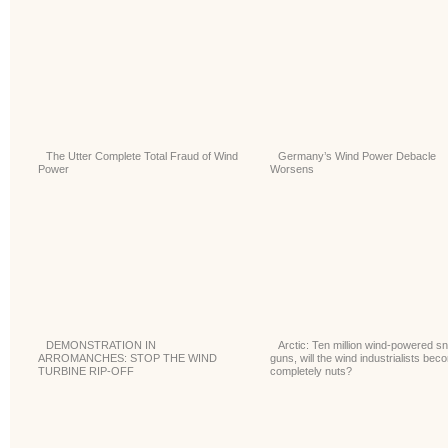
The Utter Complete Total Fraud of Wind
Germany’s Wind Power Debacle
Power
Worsens
DEMONSTRATION IN
Arctic: Ten million wind-powered s
ARROMANCHES: STOP THE WIND
guns, will the wind industrialists bec
TURBINE RIP-OFF
completely nuts?