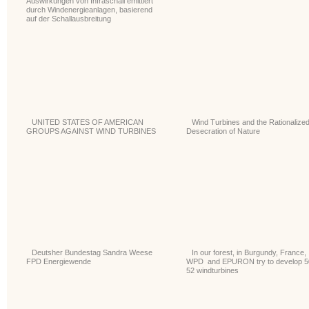
Auswirkungen von Infraschall emittiert
durch Windenergieanlagen, basierend
auf der Schallausbreitung
UNITED STATES OF AMERICAN
Wind Turbines and the Rationalize
GROUPS AGAINST WIND TURBINES
Desecration of Nature
Deutsher Bundestag Sandra Weese
In our forest, in Burgundy, France,
FPD Energiewende
WPD and EPURON try to develop 5
52 windturbines