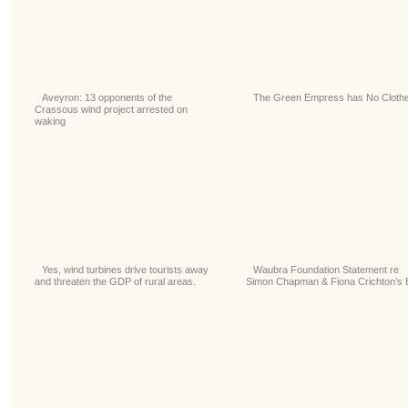
Aveyron: 13 opponents of the
The Green Empress has No Cloth
Crassous wind project arrested on
waking
Yes, wind turbines drive tourists away
Waubra Foundation Statement re
and threaten the GDP of rural areas.
Simon Chapman & Fiona Crichton’s