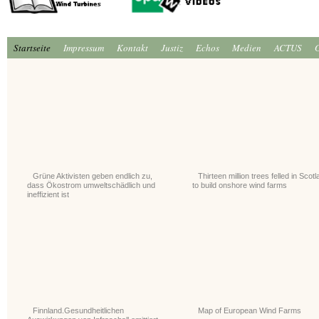
Startseite
Impressum
Kontakt
Justiz
Echos
Medien
ACTUS
Grüne Aktivisten geben endlich zu,
Thirteen million trees felled in Scot
dass Ökostrom umweltschädlich und
to build onshore wind farms
ineffizient ist
Finnland.Gesundheitlichen
Map of European Wind Farms