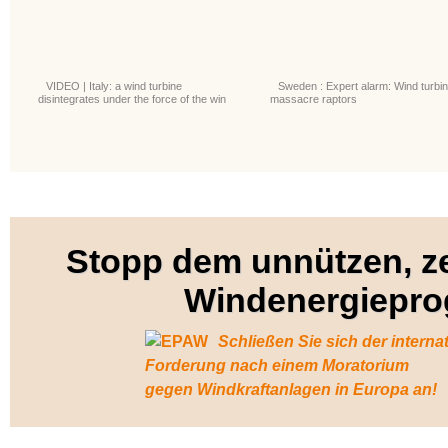
VIDEO | Italy: a wind turbine
Sweden : Expert alarm: Wind turbi
disintegrates under the force of the win
massacre raptors
Stopp dem unnützen, z
Windenergiepr
Schließen Sie sich der interna
Forderung nach einem Moratorium
gegen Windkraftanlagen in Europa an!