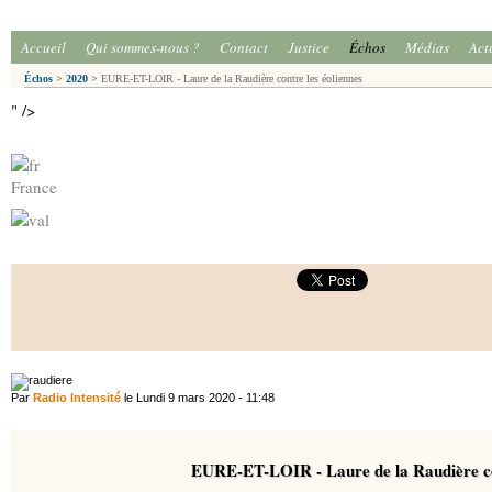
Accueil
Qui sommes-nous ?
Contact
Justice
Échos
Médias
Act
Échos
>
2020
>
EURE-ET-LOIR - Laure de la Raudière contre les éoliennes
" />
France
Par
Radio Intensité
le Lundi 9 mars 2020 - 11:48
EURE-ET-LOIR - Laure de la Raudière con