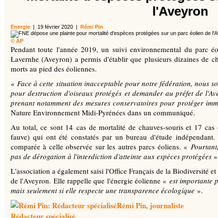
l'Aveyron
Energie
| 19 février 2020 |
Rémi Pin
© AP
Pendant toute l'année 2019, un suivi environnemental du parc éo
Lavernhe (Aveyron) a permis d'établir que plusieurs dizaines de ch
morts au pied des éoliennes.
«
Face à cette situation inacceptable pour notre fédération, nous s
pour destruction d'oiseaux protégés et demander au préfet de l'Av
prenant notamment des mesures conservatoires pour protéger imm
Nature Environnement Midi-Pyrénées dans un communiqué.
Au total, ce sont 14 cas de mortalité de chauves-souris et 17 cas 
fauve) qui ont été constatés par un bureau d'étude indépendant.
comparée à celle observée sur les autres parcs éoliens. «
Pourtant
pas de dérogation à l'interdiction d'atteinte aux espèces protégées
»
L'association a également saisi l'Office Français de la Biodiversité e
de l'Aveyron. Elle rappelle que l'énergie éolienne «
est importante p
mais seulement si elle respecte une transparence écologique
».
Rémi Pin
, journaliste
Rédacteur spécialisé