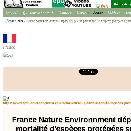
Accueil
Qui sommes-nous ?
Contact
Justice
Échos
Médias
Act
Échos
>
2020
>
France NatureEnvironnment dépose une plainte pour mortalité d'espèces protégées sur un 
France
https://www.actu-environnement.com/ae/news/FNE-plainte-mortalite-especes-prot
France Nature Environnment dép
mortalité d'espèces protégées s