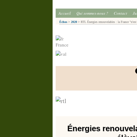
Accueil
Qui sommes-nous ?
Contact
Ju
Échos
>
2020
>
RTL Énergies renouvelables : la France "n'est 
France
Énergies renouvela