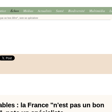
stice
Échos
Médias
Actualités
Santé
Biodiversité
Multimédia
L
pas un bon élève", note un spécialiste
bles : la France "n'est pas un bon