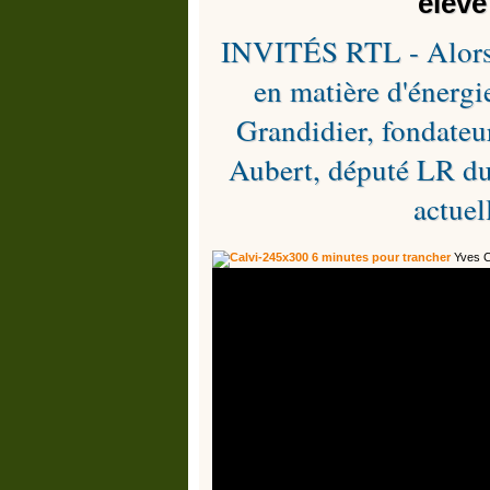
élève
INVITÉS RTL - Alors q
en matière d'énergi
Grandidier, fondateu
Aubert, député LR du 
actuel
6 minutes pour trancher
Yves C