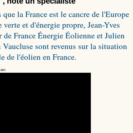
", note un spécialiste
ue la France est le cancre de l'Europe
e verte et d'énergie propre, Jean-Yves
r de France Énergie Éolienne et Julien
Vaucluse sont revenus sur la situation
le de l'éolien en France.
alvi