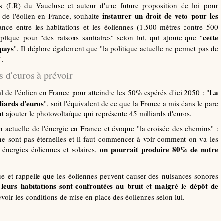
s (LR) du Vaucluse et auteur d'une future proposition de loi pour
instaurer un droit de veto pour les
de l'éolien en France, souhaite
ance entre les habitations et les éoliennes (1.500 mètres contre 500
cette
plique pour "des raisons sanitaires" selon lui, qui ajoute que "
 pays
". Il déplore également que "la politique actuelle ne permet pas de
".
s d'euros à prévoir
La
l de l'éolien en France pour atteindre les 50% espérés d'ici 2050 : "
lliards d'euros
", soit l'équivalent de ce que la France a mis dans le parc
ut ajouter le photovoltaïque qui représente 45 milliards d'euros.
n actuelle de l'énergie en France et évoque "la croisée des chemins" :
 ne sont pas éternelles et il faut commencer à voir comment on va les
on pourrait produire 80% de notre
 énergies éoliennes et solaires,
ue et rappelle que les éoliennes peuvent causer des nuisances sonores
 leurs habitations sont confrontées au bruit et malgré le dépôt de
 revoir les conditions de mise en place des éoliennes selon lui.