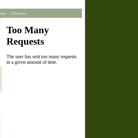
iens
Pétitions