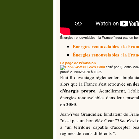
Énergies renouvelables : la France "n'est pas un bo
Énergies renouvelables : la Fran
Énergies renouvelables : la Fran
La page de l'émission
Yves Calvi
édité par Quentin Mar
publié le 19/02/2020 à 10:35
Faut-il davantage réglementer l'implant
en de
alors que la France s'est retrouvée
d'énergie propre
. Actuellement, l'éo
énergies renouvelables dans leur ensemb
en 2050
.
Jean-Yves Grandidier, fondateur de Fran
7%, c'est 
"n'est pas un bon élève" car "
a "un territoire capable d'accepter b
régimes de vents différents ".