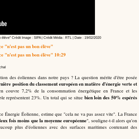
n élève" Crédit Image :
SIPA
| Crédit Média :
RTL
| Date : 19/02/2020
ce "n'est pas un bon élève"
ce "n'est pas un bon élève" 10:29
chal
ation des éoliennes dans notre pays ? La question mérite d'être posée
rnière position du classement européen en matière d'énergie verte et
lien couvre 7,2% de la consommation énergétique en France et les
bien loin des 50% espérés
le représentent 23%. Un total qui se situe
ce Énergie Éolienne, estime que "cela ne va pas assez vite". La France
deux fois moins que la moyenne européenne
", souligne-t-il alors qu'on
eaucoup plus d'éoliennes avec des surfaces maritimes contenant des