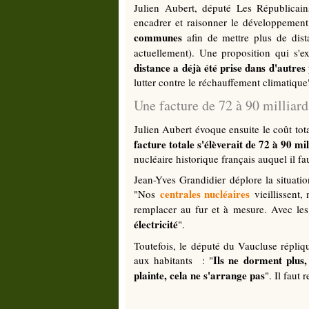
Julien Aubert, député Les Républicain
encadrer et raisonner le développement 
communes
afin de mettre plus de dist
actuellement). Une proposition qui s'ex
distance a déjà été prise dans d'autres
lutter contre le réchauffement climatique
Une facture de 72 à 90 milliard
Julien Aubert évoque ensuite le coût tota
facture totale s'élèverait de 72 à 90 mi
nucléaire historique français auquel il fa
Jean-Yves Grandidier déplore la situatio
centrales nucléaires
"Nos
vieillissent,
remplacer au fur et à mesure. Avec les
électricité
".
Toutefois, le député du Vaucluse répliq
Ils ne dorment plus,
aux habitants : "
plainte, cela ne s'arrange pas
". Il faut