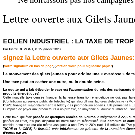
Lettre ouverte aux Gilets Jaun
EOLIEN INDUSTRIEL : LA TAXE DE TROP
Par Pierre DUMONT, le 15 janvier 2020.
signez la Lettre ouverte aux Gilets Jaunes:
(
votre signature en bas de page
)(
version word pour signature papier
)
Le mouvement des gilets jaunes a pour origine une « overdose » de ta
Une taxe peut en cacher une autre, ou la double peine.
La goutte qui a fait déborder le vase est l’augmentation du prix des carburants 
produits énergétiques).
Cette nouvelle taxe censée financer la fameuse transition énergétique ne doit pas faire 
(Contribution au service public de l’électricité) qui alourdit nos factures d’électricité (
CSPE finançait majoritairement le lobby des promoteurs éoliens
. Elle permettait à E
lui impose de payer aux producteurs à un prix fixé, en moyenne au double du marché : soit 5
Cette taxe, qui était
passée de quelques années de 5 euros
le mégawatt/h
à 22,5 eur
général de l’Etat, n’a pas disparue de notre facture d’électricité.
Elle demeure et cont
comble, cette taxe est elle-même assujettie à une TVA de 20% (soit 1,5 milliard de TVA p
TICPE et la CSPE, la fiscalité crée initialement au prétexte de la transition élec
d’euros par an.