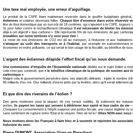
Une taxe mal employée, une erreur d’aiguillage.
Le produit de la CSPE étant maintenant reversée dans le gouffre budgétaire général,
éoliennes
et solaires devenues folles.
Chaque litre d’essence dans votre réservoir se
litre de fioul domestique par un surcoût de 18 centimes, qui s’ajoutent à la CSPE, toujours
Si, pour lutter contre le réchauffement climatique
il est nécessaire de limiter les émiss
déjà à cet objectif « bas-carbone ». Elle représente 5% de nos émissions de gaz carboniq
installées sur notre territoire n’y sont pour rien !
.
Le reste de nos émissions de CO2 est dû au transport, à l’industrie et aux habitations. 
s’attaquer au coût des transports et à l’habitat
, par exemple en subventionnant mie
économes et moins polluants, ce qui serait le bon usage de la fiscalité, au bénéfice de tous
L’argent des éoliennes dilapide l’effort fiscal qu’on nous demande.
Une commission d’enquête de l’Assemblée nationale
dédiée sur le sujet éolien a re
cela n’est pas contesté, que
« le bénéfice climatique de la politique de soutien aux
carbonique »
.
Malgré cela le gouvernement persévère dans ses objectifs délirants : tripler le nombre d’éo
80 milliards d’eu ros. Des milliards d’euros jetés par la fenêtre, alors qu’il serait tellement plu
Et que dire des riverains de l’éolien ?
Des gens modestes pour la plupart, de ces ruraux oubliés. Ils subissent les nuisanc
portes;
ils payent les taxes qui servent à détériorer leur santé et leur cadre de vie
— 
Choquant !Le consentement à l’impôt suppose une justice fiscale, une cause légitime ou une ut
sans sentiment de rupture entre l’Etat et le citoyen. Rien de tel ici !
Dites NON avec nous 
Nous invitons donc les Français à faire bloc et à soutenir et rejoindre les associati
industrie du vent.
Pierre DUMONT,
Association Vivre en Boischaut.