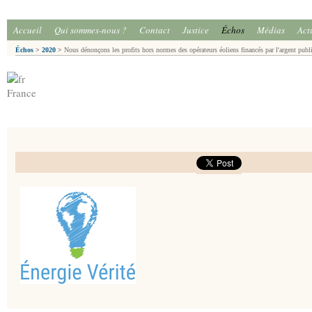
Accueil
Qui sommes-nous ?
Contact
Justice
Échos
Médias
Act
Échos
>
2020
>
Nous dénonçons les profits hors normes des opérateurs éoliens financés par l'argent publ
France