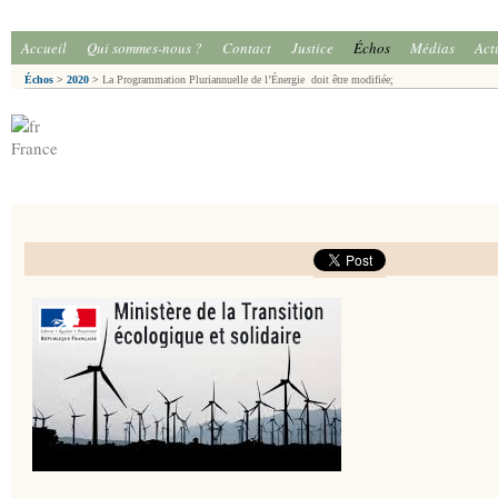
Accueil
Qui sommes-nous ?
Contact
Justice
Échos
Médias
Act
Échos
>
2020
>
La Programmation Pluriannuelle de l’Énergie doit être modifiée;
France