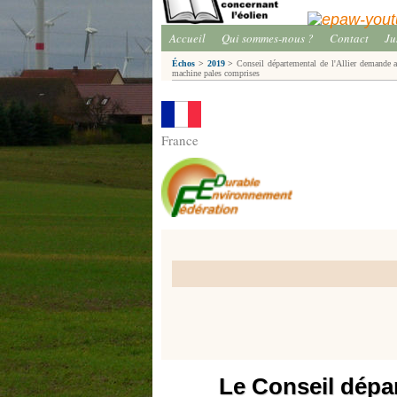
Accueil
Qui sommes-nous ?
Contact
Ju
Échos
>
2019
>
Conseil départemental de l'Allier demande a
machine pales comprises
France
Le Conseil dépar