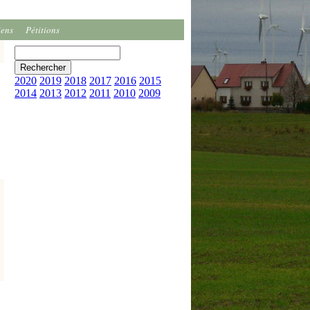
iens
Pétitions