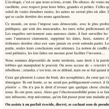
L’écologie, c’est ce que nous avions, avant. Du silence, de vraies n
cueillette, avec respect pour leurs bêtes, grandes et petites. Celles
soleil de vastes étendues rasées, les autres ne savent plus où aller.
qui se cache derrière des noms aguicheurs.
Ce monde, on nous l’impose sans démocratie, avec le plus profon
publiques, qui sont des mascarades, les rares refus préfectoraux ét
Les enquêtes surviennent sans annonce claire, il faut surveiller le
sans l’annoncer clairement, supprimé les dates, lieux, natures d’
éoliennes derrière chez eux sans jamais en avoir entendu parler. Lo
partie, seules leurs conclusions sont retenues. La notion de conflit d’
sont piétinées, les lois faites sur mesure pour faciliter l’invasion…
Nous sommes dépossédés de notre territoire, sans droit à la parole
lobbies qui manipulent le pouvoir. On nous accuse de
«
retarder l
rébellions ; retarder, c’est tout, on se défend, mais on se fait quan
Ceux qui pleurent à cause du bruit, des acouphènes, du cœur qui s’
témoigner. Ils ont honte, ce ne serait pas politiquement correct, il 
planète
»
. On n’a pas le droit d’avouer que quelque chose cloch
issue. Ils ont peur, aussi. Alors que l’électrosensibilité peine à se fa
aux infrasons, trop méconnue, qu’on fait passer pour une maladie p
On assiste à un parfait écocide, discret, se cachant sous de pseud