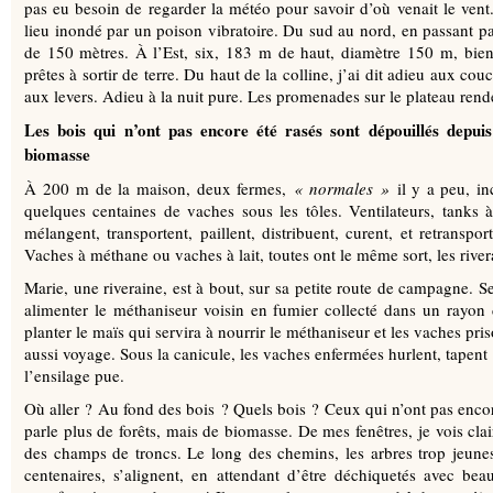
pas eu besoin de regarder la météo pour savoir d’où venait le vent
lieu inondé par un poison vibratoire. Du sud au nord, en passant par
de 150 mètres. À l’Est, six, 183 m de haut, diamètre 150 m, bient
prêtes à sortir de terre. Du haut de la colline, j’ai dit adieu aux cou
aux levers. Adieu à la nuit pure. Les promenades sur le plateau rend
Les bois qui n’ont pas encore été rasés sont dépouillés depui
biomasse
À 200 m de la maison, deux fermes,
«
normales
»
il y a peu, i
quelques centaines de vaches sous les tôles. Ventilateurs, tanks à 
mélangent, transportent, paillent, distribuent, curent, et retranspo
Vaches à méthane ou vaches à lait, toutes ont le même sort, les river
Marie, une riveraine, est à bout, sur sa petite route de campagne. Se
alimenter le méthaniseur voisin en fumier collecté dans un rayon
planter le maïs qui servira à nourrir le méthaniseur et les vaches pri
aussi voyage. Sous la canicule, les vaches enfermées hurlent, tapent nu
l’ensilage pue.
Où aller ? Au fond des bois ? Quels bois ? Ceux qui n’ont pas encor
parle plus de forêts, mais de biomasse. De mes fenêtres, je vois clai
des champs de troncs. Le long des chemins, les arbres trop jeun
centenaires, s’alignent, en attendant d’être déchiquetés avec beau