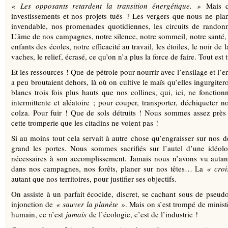
«
Les opposants retardent la transition énergétique.
»
Mais qu
investissements et nos projets tués ? Les vergers que nous ne pla
invendable, nos promenades quotidiennes, les circuits de randon
L’âme de nos campagnes, notre silence, notre sommeil, notre santé, 
enfants des écoles, notre efficacité au travail, les étoiles, le noir de l
vaches, le relief, écrasé, ce qu’on n’a plus la force de faire. Tout est
Et les ressources ! Que de pétrole pour nourrir avec l’ensilage et l’
a peu broutaient dehors, là où on cultive le maïs qu’elles ingurgiter
blancs trois fois plus hauts que nos collines, qui, ici, ne foncti
intermittente et aléatoire ; pour couper, transporter, déchiqueter no
colza. Pour fuir ! Que de sols détruits ! Nous sommes assez près 
cette tromperie que les citadins ne voient pas !
Si au moins tout cela servait à autre chose qu’engraisser sur nos d
grand les portes. Nous sommes sacrifiés sur l’autel d’une idéolo
nécessaires à son accomplissement. Jamais nous n’avons vu autan
dans nos campagnes, nos forêts, planer sur nos têtes… La
«
croi
autant que nos territoires, pour justifier ses objectifs.
On assiste à un parfait écocide, discret, se cachant sous de pseu
injonction de
«
sauver la planète
»
. Mais on s’est trompé de minist
humain, ce n’est
jamais
de l’écologie, c’est de l’industrie !