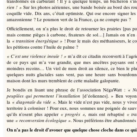
transformés en carburant ! Il y a quelque temps, un bûcheron s’in
rien
!
»
Sur les photos aériennes, une bande boisée au bord des rou
coquille vide. Dix ans, c’était optimiste. Qui ose encore signer les 
amazonienne ? Le poumon vert de la France, ça ne compte pas ?
Officiellement, on n’a plus le droit de retourner les prairies [pas p
mais comme pièges à carbone, fixateurs de sol…] Jamais on n’en a
la
«
transition énergétique
»
! Pour le maïs des méthaniseurs, le c
les pétitions contre l’huile de palme ?
«
C’est une violence inouïe
!
»
m’a dit ce citadin reconverti à l’agri
de ce pays qui m’a vue grandir, que mes ancêtres paysans ont s
moindres recoins… Un viol de mon droit au silence, ce bien le plu
quelques nuits glaciales sans vent, pas une heure sans bourdo
maison dont les murs tremblent de cette maladie galopante.
Je bondis en lisant une phrase de l’association NégaWatt :
«
No
peuplées qui permettent l’installation
[d’éoliennes]. » Ben voyons
la
«
diagonale du vide
»
. Mais le vide n’est pas vide, nous y viv
territoire à coloniser ! Pour eux, nous sommes une poignée de sauv
qu’ils n’osent plus appeler
«
progrès
»,
mais ont rebaptisé
«
tr
une
«
reconversion écologique
»
. Nous préférions être abandonnés :
On n’a pas le droit d’avouer que quelque chose cloche dans ce qu