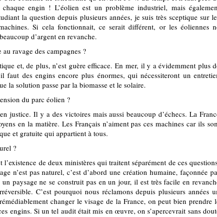
chaque engin ! L’éolien est un problème industriel, mais égalemen
tudiant la question depuis plusieurs années, je suis très sceptique sur le
achines. Si cela fonctionnait, ce serait différent, or les éoliennes n
 beau­­coup d’argent en revanche.
ive au ravage des campagnes ?
étique et, de plus, n’est guère efficace. En mer, il y a évidemment plus d
 il faut des engins encore plus énormes, qui nécessiteront un entretie
 la solution passe par la biomasse et le solaire.
ension du parc éolien ?
en justice. Il y a des victoires mais aussi beaucoup d’échecs. La Franc
itoyens en la matière. Les Français n’aiment pas ces machines car ils son
ue et gratuite qui appartient à tous.
urel ?
 l’existence de deux ministères qui traitent séparément de ces questions
sage n’est pas naturel, c’est d’abord une création humaine, façonnée pa
 un paysage ne se construit pas en un jour, il est très facile en revanch
irréversible. C’est pourquoi nous réclamons depuis plusieurs années u
irrémédiablement changer le visage de la France, on peut bien prendre l
 ces engins. Si un tel audit était mis en œuvre, on s’apercevrait sans dout