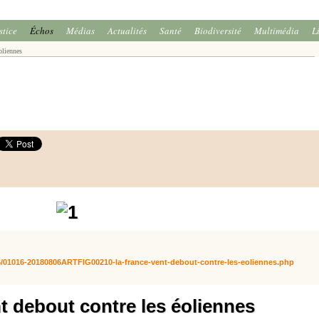
stice
Échos
Médias
Actualités
Santé
Biodiversité
Multimédia
L
oliennes
8/06/01016-20180806ARTFIG00210-la-france-vent-debout-contre-les-eoliennes.php
t debout contre les éoliennes