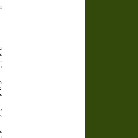
u
u
s
,
a
n
e
es
e
n
s
t