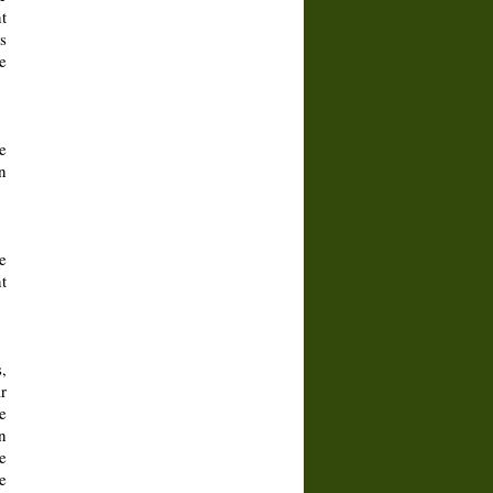
t
s
e
e
n
e
t
,
r
e
n
e
e