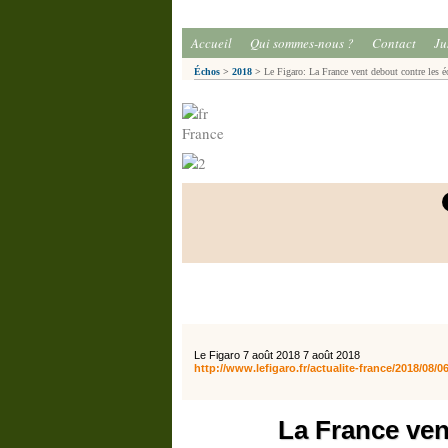
Accueil
Qui sommes-nous ?
Contact
Ju
Échos
>
2018
>
Le Figaro: La France vent debout contre les é
France
Le Figaro 7 août 2018 7 août 2018
http://www.lefigaro.fr/actualite-france/2018/0
La France ven