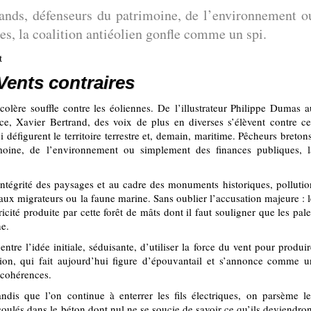
ands, défenseurs du patrimoine, de l’environnement o
s, la coalition antiéolien gonfle comme un spi.
t
Vents contraires
olère souffle contre les éoliennes. De l’illustrateur Philippe Dumas a
ce, Xavier Bertrand, des voix de plus en diverses s’élèvent contre ce
défigurent le territoire terrestre et, demain, maritime. Pêcheurs bretons
oine, de l’environnement ou simplement des finances publiques, l
’intégrité des paysages et au cadre des monuments historiques, pollutio
ux migrateurs ou la faune marine. Sans oublier l’accusation majeure : l
tricité produite par cette forêt de mâts dont il faut souligner que les pal
e.
tre l’idée initiale, séduisante, d’utiliser la force du vent pour produir
ation, qui fait aujourd’hui figure d’épouvantail et s’annonce comme u
ncohérences.
dis que l’on continue à enterrer les fils électriques, on parsème le
 coulés dans le béton dont nul ne se soucie de savoir ce qu’ils deviendron