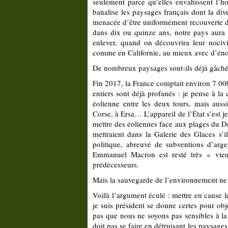
seulement parce qu’elles envahissent l’ho
banalise les paysages français dont la dive
menacée d’être uniformément recouverte d’
dans dix ou quinze ans, notre pays aura c
enlever, quand on découvrira leur nociv
comme en Californie, au mieux avec d’énor
De nombreux paysages sont-ils déjà gâché
Fin 2017, la France comptait environ 7 000
entiers sont déjà profanés : je pense à la
éolienne entre les deux tours, mais auss
Corse, à Ersa… L’appareil de l’État s’est j
mettre des éoliennes face aux plages du
mettraient dans la Galerie des Glaces s’
politique, abreuvé de subventions d’arge
Emmanuel Macron est resté très « vieux
prédécesseurs.
Mais la sauvegarde de l’environnement ne d
Voilà l’argument éculé : mettre en cause l
je suis président se donne certes pour obj
pas que nous ne soyons pas sensibles à la
doit pas se faire en détruisant les paysag