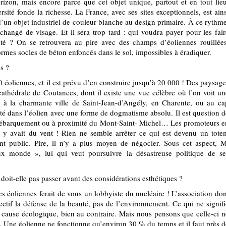
rizon, mais encore parce que cet objet unique, partout et en tout lieu
rsité fonde la richesse. La France, avec ses sites exceptionnels, est ains
un objet industriel de couleur blanche au design primaire. À ce rythme
hangé de visage. Et il sera trop tard : qui voudra payer pour les fair
ité ? On se retrouvera au pire avec des champs d’éoliennes rouillées
mes socles de béton enfoncés dans le sol, impossibles à éradiquer.
s ?
 éoliennes, et il est prévu d’en construire jusqu’à 20 000 ! Des paysage
 cathédrale de Coutances, dont il existe une vue célèbre où l’on voit un
i à la charmante ville de Saint-Jean-d’Angély, en Charente, ou au ca
eté dans ­l’éolien avec une forme de dogmatisme absolu. Il est question d
 Débarquement ou à proximité du Mont-Saint- Michel… Les promoteurs e
il y avait du vent ! Rien ne semble arrêter ce qui est devenu un tote
nt public. Pire, il n’y a plus moyen de négocier. Sous cet aspect, M
 monde », lui qui veut poursuivre la désastreuse politique de se
oit-elle pas passer avant des considérations esthétiques ?
es éoliennes ferait de vous un lobbyiste du nucléaire ! L’association don
ectif la défense de la beauté, pas de l’environnement. Ce qui ne signifi
 cause écologique, bien au contraire. Mais nous pensons que celle-ci n
es. Une éolienne ne fonctionne qu’environ 30 % du temps et il faut près d