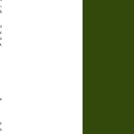
,
à
t
e
n
x
a
e
n