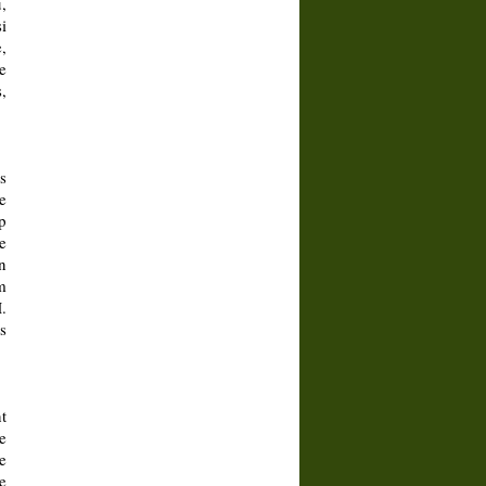
,
i
,
e
,
s
e
p
e
n
m
.
s
t
e
e
e