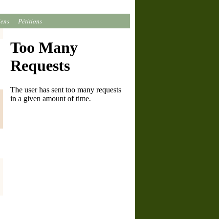
iens
Pétitions