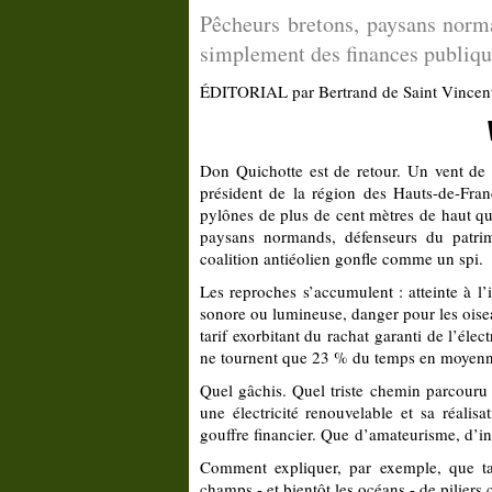
Pêcheurs bretons, paysans norm
simplement des finances publique
ÉDITORIAL par Bertrand de Saint Vincen
Don Quichotte est de retour. Un vent de c
président de la région des Hauts-de-Fran
pylônes de plus de cent mètres de haut qui 
paysans normands, défenseurs du patrim
coalition antiéolien gonfle comme un spi.
Les reproches s’accumulent : atteinte à l
sonore ou lumineuse, danger pour les oisea
tarif exorbitant du rachat garanti de l’élec
ne tournent que 23 % du temps en moyenn
Quel gâchis. Quel triste chemin parcouru en
une électricité renouvelable et sa réalis
gouffre financier. Que d’amateurisme, d’i
Comment expliquer, par exemple, que tan
champs - et bientôt les océans - de piliers