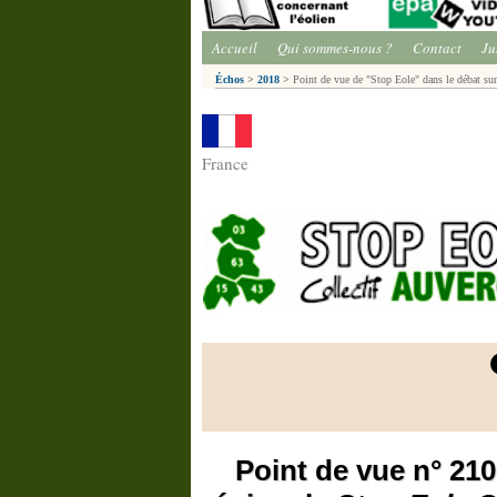
Accueil
Qui sommes-nous ?
Contact
Ju
Échos
>
2018
>
Point de vue de "Stop Eole" dans le débat sur
France
Point de vue n° 21