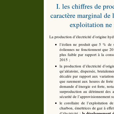
I. les chiffres de p
caractère marginal de 
exploitation ne
La production d’électricité d’origine hyd
l’éolien ne produit que 5 % de sa
éoliennes ne fonctionnent que 20 
plus faible par rapport à la con
2015 ;
la production d’électricité d’origi
qu’aléatoire, dispersée, brutaleme
décalée par rapport aux variatio
que rarement aux heures de forte
demande d’énergie est forte, not
surproduction au détriment des au
sécurité de l’approvisionnement sur
le corollaire de l’exploitation 
charbon, émettrices de gaz à effet
le développement d
d’électricité ;