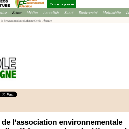
stice
Échos
Médias
Actualités
Santé
Biodiversité
Multimédia
L
 la Programmation pluriannuelle de l’énergie
0 de l’association environnementale