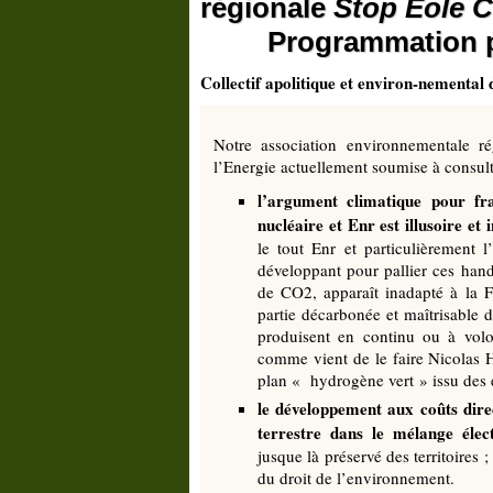
régionale
Stop Eole C
Programmation pl
Collectif apolitique et environ-nemental
Notre association environnementale ré
l’Energie actuellement soumise à consult
l’argument climatique pour fr
nucléaire et Enr est illusoire et 
le tout Enr et particulièrement l
développant pour pallier ces hand
de CO2, apparaît inadapté à la F
partie décarbonée et maîtrisable d
produisent en continu ou à volo
comme vient de le faire Nicolas H
plan « hydrogène vert » issu des é
le développement aux coûts direct
terrestre dans le mélange élec
jusque là préservé des territoires 
du droit de l’environnement.