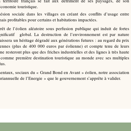
 territoire français se fait aux détriment de ses paysages, de son
 économie touristique.
hésion sociale dans les villages en créant des conflits d’usage entre
ais profitables pour certains et habitations impactées.
rêt de l’éolien aléatoire sous perfusion publique qui induit de fortes
gnificatif global. La destruction de l’environnement est par nature
e laissera un héritage dégradé aux générations futures : au regard du prix
ennes (plus de 400 000 euros par éolienne) et compte tenu de leurs
 resteront plus que des friches industrielles et des lignes à très haute
e comme première destination touristique au monde avec ses multiples
lus.
entaux, sociaux du « Grand Bond en Avant » éolien, notre association
riannuelle de l’Energie » que le gouvernement s’apprête à valider.