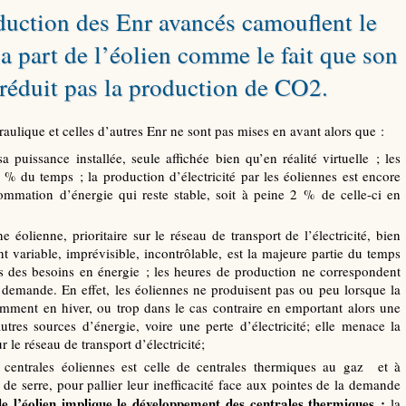
roduction des Enr avancés camouflent le
la part de l’éolien comme le fait que son
 réduit pas la production de CO2.
raulique et celles d’autres Enr ne sont pas mises en avant alors que :
 puissance installée, seule affichée bien qu’en réalité virtuelle ; les
% du temps ; la production d’électricité par les éoliennes est encore
sommation d’énergie qui reste stable, soit à peine 2 % de celle-ci en
ne éolienne, prioritaire sur le réseau de transport de l’électricité, bien
nt variable, imprévisible, incontrôlable, est la majeure partie du temps
ns des besoins en énergie ; les heures de production ne correspondent
 demande. En effet, les éoliennes ne produisent pas ou peu lorsque la
amment en hiver, ou trop dans le cas contraire en emportant alors une
tres sources d’énergie, voire une perte d’électricité; elle menace la
 le réseau de transport d’électricité;
de centrales éoliennes est celle de centrales thermiques au gaz et à
 de serre, pour pallier leur inefficacité face aux pointes de la demande
e l’éolien implique le développement des centrales thermiques ;
la