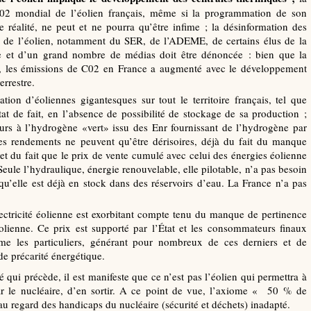
C02 mondial de l’éolien français, même si la programmation de son
 réalité, ne peut et ne pourra qu’être infime ; la désinformation des
ur de l’éolien, notamment du SER, de l’ADEME, de certains élus de la
e et d’un grand nombre de médias doit être dénoncée : bien que la
le, les émissions de C02 en France a augmenté avec le développement
errestre.
ation d’éoliennes gigantesques sur tout le territoire français, tel que
t de fait, en l’absence de possibilité de stockage de sa production ;
ours à l’hydrogène «vert» issu des Enr fournissant de l’hydrogène par
 les rendements ne peuvent qu’être dérisoires, déjà du fait du manque
, et du fait que le prix de vente cumulé avec celui des énergies éolienne
eule l’hydraulique, énergie renouvelable, elle pilotable, n’a pas besoin
u’elle est déjà en stock dans des réservoirs d’eau. La France n’a pas
lectricité éolienne est exorbitant compte tenu du manque de pertinence
éolienne. Ce prix est supporté par l’État et les consommateurs finaux
omme les particuliers, générant pour nombreux de ces derniers et de
e précarité énergétique.
é qui précède, il est manifeste que ce n’est pas l’éolien qui permettra à
par le nucléaire, d’en sortir. A ce point de vue, l’axiome « 50 % de
 regard des handicaps du nucléaire (sécurité et déchets) inadapté.