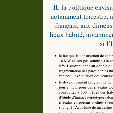
II. la politique envi
notamment terrestre, a
français, aux dimen
lieux habité, notamme
si l’
le fait que la construction de cen
18 MW ne soit pas soumise à la co
KWH subventionné au double du pr
fragmentation des parcs par les fi
ventées, l’exploitation des centrale
le développement programmé de l’é
jour et nuit, pour des riverains t
construites à 500 mètres des habi
d’étude d’impact stéréotypées dont
riverains en portant atteinte à le
souligné l’Académie de médecine 