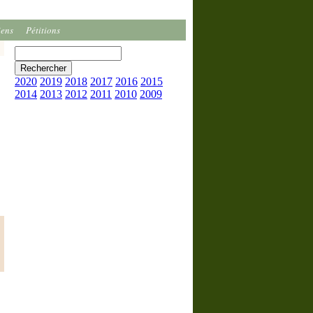
iens
Pétitions