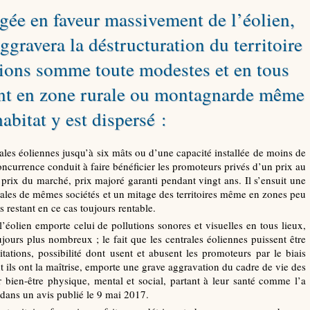
sagée en faveur massivement de l’éolien,
ggravera la déstructuration du territoire
sions somme toute modestes et en tous
nt en zone rurale ou montagnarde même
habitat y est dispersé :
trales éoliennes jusqu’à six mâts ou d’une capacité installée de moins de
ncurrence conduit à faire bénéficier les promoteurs privés d’un prix au
ix du marché, prix majoré garanti pendant vingt ans. Il s’ensuit une
liales de mêmes sociétés et un mitage des territoires même en zones peu
s restant en ce cas toujours rentable.
olien emporte celui de pollutions sonores et visuelles en tous lieux,
oujours plus nombreux ; le fait que les centrales éoliennes puissent être
tations, possibilité dont usent et abusent les promoteurs par le biais
 ils ont la maîtrise, emporte une grave aggravation du cadre de vie des
ur bien-être physique, mental et social, partant à leur santé comme l’a
dans un avis publié le 9 mai 2017.