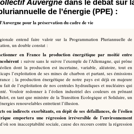
ollectif Auvergne
dans le débat sur l
uriannuelle de l’énergie (PPE) :
 d'Auvergne pour la préservation du cadre de vie
gionale entend faire valoir sur la Programmation Pluriannuelle de
ation, un double constat :
actionner en France la production énergétique par moitié entre
incohérent :
suivre sans le suivre l’exemple de l’Allemagne, qui prône
’éolien dont la production est incertaine, variable, aléatoire, tout en
icaps l’exploitation de ses mines de charbon et partant, ses émissions
rance ; la production énergétique de notre pays est déjà en majeure
u fait de l’exploitation de nos centrales hydrauliques et nucléaires qui
nté. Vouloir redonner à l’éolien industriel des couleurs en prônant
ulot, en tant que ministre de la Transition Ecologique et Solidaire, un
nergies renouvelables entretient l’illusion.
s ou indirects exorbitants, en dépit de ses défaillances, de l’éolien
trique emportera une régression irréversible de l’environnement
; d’où son inacceptabilité sociale, cause des recours contre la régression