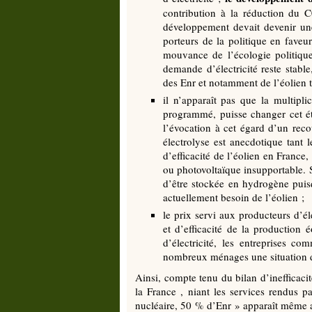
contribution à la réduction du 
développement devait devenir une
porteurs de la politique en fave
mouvance de l’écologie politiqu
demande d’électricité reste stab
des Enr et notamment de l’éolien t
il n’apparaît pas que la multiplic
programmé, puisse changer cet éta
l’évocation à cet égard d’un rec
électrolyse est anecdotique tant
d’efficacité de l’éolien en France
ou photovoltaïque insupportable. S
d’être stockée en hydrogène puisq
actuellement besoin de l’éolien ;
le prix servi aux producteurs d’é
et d’efficacité de la production 
d’électricité, les entreprises c
nombreux ménages une situation d
Ainsi, compte tenu du bilan d’inefficacit
la France , niant les services rendus 
nucléaire, 50 % d’Enr » apparaît même au