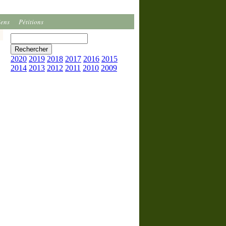
iens
Pétitions