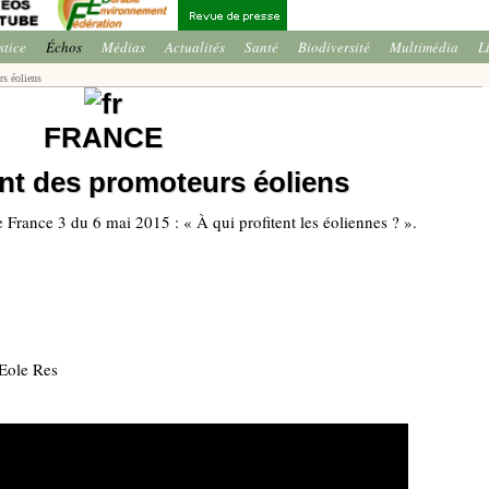
stice
Échos
Médias
Actualités
Santé
Biodiversité
Multimédia
L
s éoliens
FRANCE
nt des promoteurs éoliens
 France 3 du 6 mai 2015 : « À qui profitent les éoliennes ? ».
 Eole Res