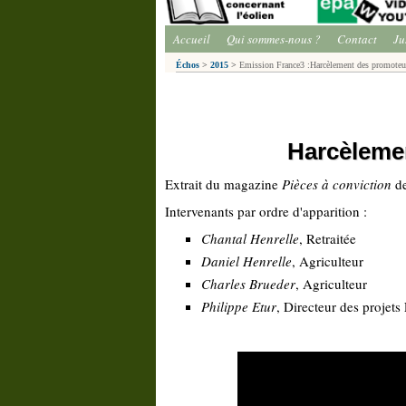
Accueil
Qui sommes-nous ?
Contact
Ju
Échos
>
2015
>
Emission France3 :Harcèlement des promoteur
Harcèleme
Extrait du magazine
Pièces à conviction
de
Intervenants par ordre d'apparition :
Chantal Henrelle
, Retraitée
Daniel Henrelle
, Agriculteur
Charles Brueder
, Agriculteur
Philippe Etur
, Directeur des projets