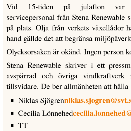
Vid 15-tiden på julafton var r
servicepersonal från Stena Renewable 
på plats. Olja från verkets växellådor h
hand gällde det att begränsa miljöpåver
Olycksorsaken är okänd. Ingen person ko
Stena Renewable skriver i ett pressm
avspärrad och övriga vindkraftverk
tillsvidare. De ber allmänheten att hålla
niklas.sjogren@svt.
Niklas Sjögren
cecilia.lonnehed@
Cecilia Lönnehed
TT