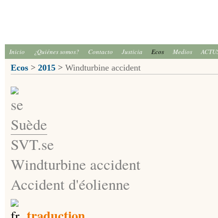
Inicio
¿Quiénes somos?
Contacto
Justicia
Ecos
Medios
ACTU
Ecos
>
2015
>
Windturbine accident
Suède
SVT.se
Windturbine accident
Accident d'éolienne
traduction