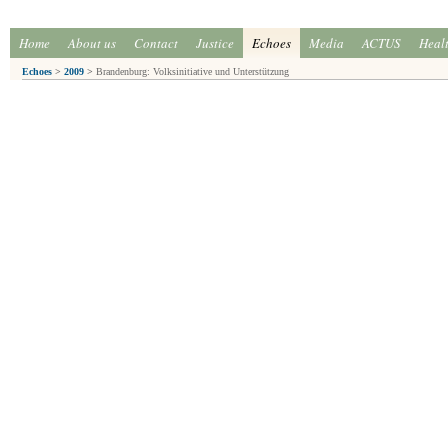
Home
About us
Contact
Justice
Echoes
Media
ACTUS
Heal
Echoes
>
2009
>
Brandenburg: Volksinitiative und Unterstützung