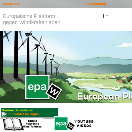
Impressum
Seitenanfang
Europäische Plattform
""
gegen Windkraftanlagen
Nombre de visiteurs
: