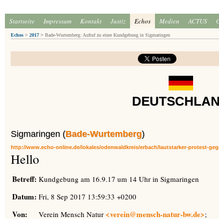
Startseite
Impressum
Kontakt
Justiz
Echos
Medien
ACTUS
Echos
>
2017
>
Bade-Wurtemberg: Aufruf zu einer Kundgebung in Sigmaringen
DEUTSCHLA
Sigmaringen (
Bade-Wurtemberg
)
http://www.echo-online.de/lokales/odenwaldkreis/erbach/lautstarker-protest-g
Hello
Betreff:
Kundgebung am 16.9.17 um 14 Uhr in Sigmaringen
Datum:
Fri, 8 Sep 2017 13:59:33 +0200
Von:
<
verein@mensch-natur-bw.de>
Verein Mensch Natur
;