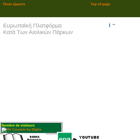
Ποιοι είμαστε
Top of page
Ευρωπαϊκή Πλατφόρμα
""
Κατά Των Αιολικών Πάρκων
Nombre de visiteurs
: